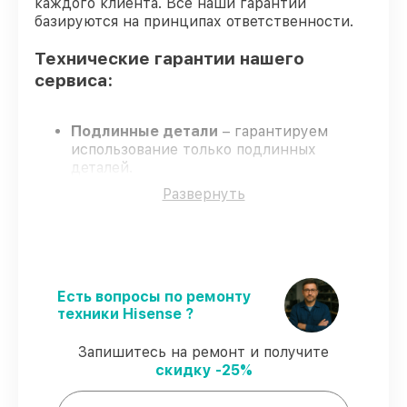
каждого клиента. Все наши гарантии
базируются на принципах ответственности.
Технические гарантии нашего
сервиса:
Подлинные детали
– гарантируем
использование только подлинных
деталей.
Опытные специалисты
– их обучение и
Развернуть
аттестация подтверждают высокий
уровень профессионализма.
Соблюдение сроков восстановления
–
восстановление выполняется в
установленные сроки.
Сервис с гарантией
– официальная
Есть вопросы по ремонту
гарантия на все виды восстановления.
техники Hisense ?
Запишитесь на ремонт и получите
Что гарантирует сервис при
скидку -25%
восстановлении: