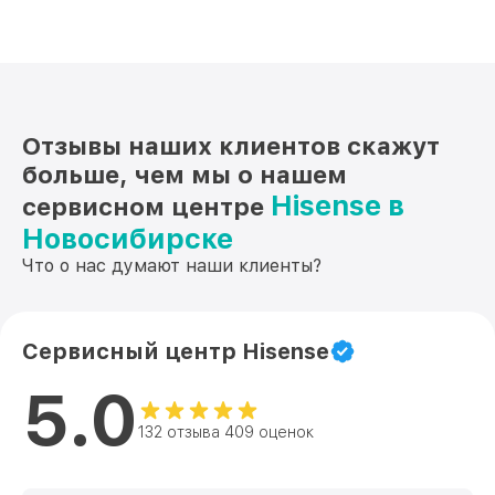
воспользуйтесь услугой бесплатного курьера. Мы
готовы сделать всё, чтобы ваша техника снова
радовала вас своей работой. Звоните нам по
телефону +7 (383) 202-18-57 или приходите по
адресу ул. Фрунзе, 238, корп. 4 для более
детальной консультации.
Отзывы наших клиентов скажут
больше, чем мы о нашем
Hisense в
сервисном центре
Новосибирске
Что о нас думают наши клиенты?
Сервисный центр Hisense
5.0
132 отзыва 409 оценок