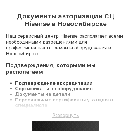
Документы авторизации СЦ
Hisense в Новосибирске
Наш сервисный центр Hisense располагает всеми
необходимыми разрешениями для
профессионального ремонта оборудования в
Новосибирске.
Подтверждения, которыми мы
располагаем:
Подтверждение аккредитации
Сертификаты на оборудование
Документы на детали
Персональные сертификаты у каждого
специалиста
При обращении в наш СЦ вы получаете
Развернуть
компетентный сервис, а также гарантию до 3 лет
на услуги и запчасти.