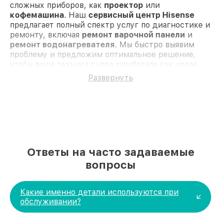
сложных приборов, как
проектор
или
кофемашина
. Наш
сервисный центр Hisense
предлагает полный спектр услуг по диагностике и
ремонту, включая
ремонт варочной панели
и
ремонт водонагревателя
. Мы быстро выявим
проблему и предложим оптимальное решение,
чтобы ваша техника снова заработала как новая.
Популярные неисправности и их
Развернуть
устранение
Проблемы с питанием
— проверяем и
заменяем аккумуляторы или блоки питания.
Неисправная электроника
— диагностируем
и восстанавливаем плату управления.
Замена дисплея
— используем только
оригинальные экраны.
Ответы на часто задаваемые
Неисправности в механике
— ремонтируем
вопросы
или меняем изношенные детали.
Проблемы с программным обеспечением
—
прошивка и обновление ПО.
Какие именно детали используются при
Для клиентов из Новосибирске наш
сервисный
обслуживании?
центр Hisense
предлагает удобные условия
ремонта. Мы используем только оригинальные