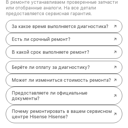
запчасти, что позволяет нам гарантировать
В ремонте устанавливаем проверенные запчасти
долговечность и надёжность результата. Каждый
или отобранные аналоги. На все детали
этап работы проходит тщательную проверку,
предоставляется сервисная гарантия.
чтобы исключить любые недочёты.
Преимущества обращения в
За какое время выполняется диагностика?
сервис Hisense Новосибирске
Долгосрочная гарантия до 3 лет на любые
Есть ли срочный ремонт?
работы
— уверенность в качестве и
надёжности.
В какой срок выполняете ремонт?
Диагностика — бесплатно, даже если вы не
оставите устройство
— узнайте точную
причину поломки без риска.
Берёте ли оплату за диагностику?
Курьер бесплатно заберёт устройство у вас
дома
— экономьте время и силы.
Может ли измениться стоимость ремонта?
Срочный ремонт без наценки — уже
сегодня
— мы ценим ваше время.
Предоставляете ли официальные
Мы готовы предложить лучшие цены на ремонт в
документы?
Новосибирске —
цены, которые вы не найдёте в
других сервисах города
. Оставьте заявку на
сайте, и наш менеджер перезвонит вам в течение
Почему ремонтировать в вашем сервисном
5 минут. Если у вас возникли вопросы, не
центре Hisense Hisense?
откладывайте — мы здесь, чтобы помочь.
Закажите бесплатную диагностику
или