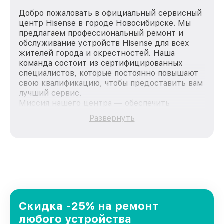
Добро пожаловать в официальный сервисный
центр Hisense в городе Новосибирске. Мы
предлагаем профессиональный ремонт и
обслуживание устройств Hisense для всех
жителей города и окрестностей. Наша
команда состоит из сертифицированных
специалистов, которые постоянно повышают
свою квалификацию, чтобы предоставить вам
лучший сервис.
Миссия нашего центра — обеспечить
качественный и доступный ремонт для
Развернуть
каждого пользователя продукции Hisense,
вне зависимости от сложности поломки. Мы
стремимся к тому, чтобы каждый клиент был
удовлетворен скоростью и качеством
предоставляемых услуг. Наша цель — стать
лучшим сервисным центром Hisense в городе
Новосибирске, постоянно повышая уровень
доверия и лояльности наших клиентов.
Скидка -25% на ремонт
любого устройства