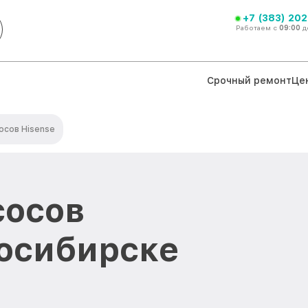
+7 (383) 202
Работаем с
09:00
д
Срочный ремонт
Це
осов Hisense
сосов
восибирске