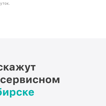
уток.
скажут
 сервисном
бирске