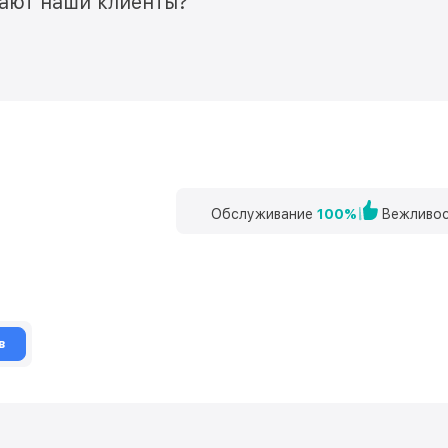
мают наши клиенты?
Обслуживание
100%
Вежливос
в