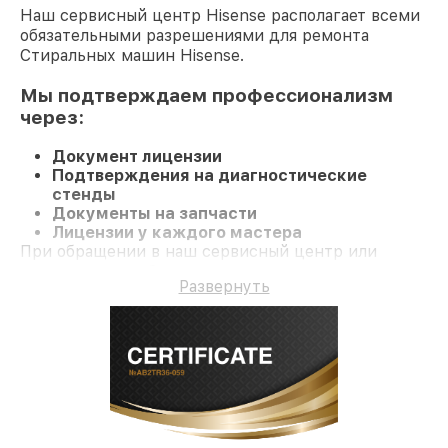
Наш сервисный центр Hisense располагает всеми
обязательными разрешениями для ремонта
Стиральных машин Hisense.
Мы подтверждаем профессионализм
через:
Документ лицензии
Подтверждения на диагностические
стенды
Документы на запчасти
Лицензии у каждого мастера
При обращении в наш сервисный центр или
заказе ремонта Стиральную машину клиент
Развернуть
получает профессиональный сервис и
официальную гарантию до 3 лет.