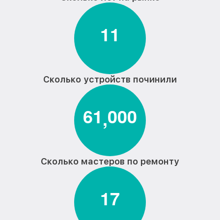
Замена селектора программ
от 1800₽
стиральной машины Hisense
1
1
Замена шторок барабана стиральной
от 1750₽
машины Hisense
Замена пружин стиральной машины
от 1750₽
Hisense
Сколько устройств починили
Замена верхнего противовеса
от 1600₽
стиральной машины Hisense
6
1
0
0
0
,
Ремонт или замена дозатора моющих
от 750₽
средств стиральной машины Hisense
Ремонт/замена датчика температуры
от 1100₽
стиральной машины Hisense
Сколько мастеров по ремонту
Замена мотора стиральной машины
от 1800₽
Hisense
1
7
Замена подшипников стиральной
от 2800₽
машины Hisense