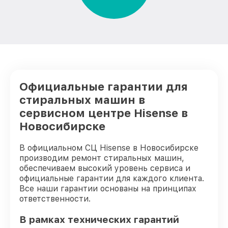
Замена амортизаторов стиральной
от 2000₽
машины Hisense
Замена щёток стиральной машины
от 1200₽
Hisense
Замена крестовины стиральной машины
от 2750₽
Hisense
Официальные гарантии для
Корпусный ремонт (замена резинок,
стиральных машин в
креплений, кнопок) стиральной машины
от 850₽
Hisense
сервисном центре Hisense в
Новосибирске
Ремонт платы управления
(восстановление) стиральной машины
от 2450₽
Hisense
В официальном СЦ Hisense в Новосибирске
производим ремонт стиральных машин,
Замена ТЭН стиральной машины Hisense
от 1200₽
обеспечиваем высокий уровень сервиса и
официальные гарантии для каждого клиента.
Замена блока управления стиральной
от 1800₽
Все наши гарантии основаны на принципах
машины Hisense
ответственности.
Замена УБЛ стиральной машины Hisense
от 1100₽
В рамках технических гарантий