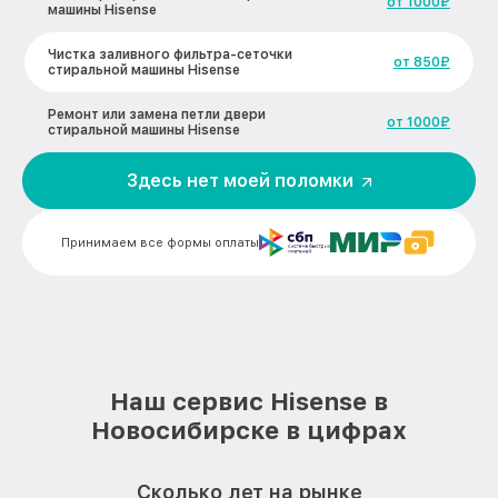
от 1000₽
машины Hisense
Чистка заливного фильтра-сеточки
от 850₽
стиральной машины Hisense
Ремонт или замена петли двери
от 1000₽
стиральной машины Hisense
Ремонт или замена патрубка
Здесь нет моей поломки
от 1250₽
стиральной машины Hisense
Замена мотора вентилятора сушки
от 1600₽
Принимаем все формы оплаты
стиральной машины Hisense
Замена нижнего противовеса
от 3450₽
стиральной машины Hisense
Замена бака стиральной машины
от 3450₽
Hisense
Наш сервис Hisense в
Замена опоры бака стиральной машины
от 2800₽
Новосибирске в цифрах
Hisense
Ремонт аквастопа стиральной машины
от 1800₽
Сколько лет на рынке
Hisense