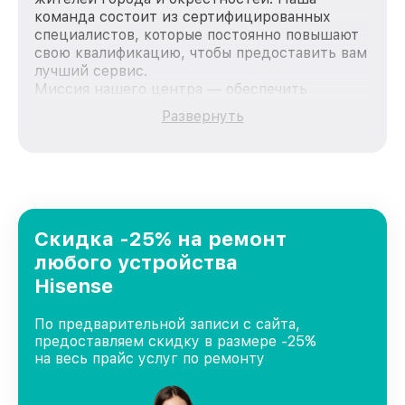
команда состоит из сертифицированных
специалистов, которые постоянно повышают
свою квалификацию, чтобы предоставить вам
лучший сервис.
Миссия нашего центра — обеспечить
качественный и доступный ремонт для
Развернуть
каждого пользователя продукции Hisense,
вне зависимости от сложности поломки. Мы
стремимся к тому, чтобы каждый клиент был
удовлетворен скоростью и качеством
предоставляемых услуг. Наша цель — стать
лучшим сервисным центром Hisense в городе
Новосибирске, постоянно повышая уровень
Скидка -25% на ремонт
доверия и лояльности наших клиентов.
любого устройства
Hisense
По предварительной записи с сайта,
предоставляем скидку в размере -25%
на весь прайс услуг по ремонту