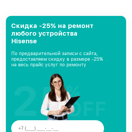
стремимся к тому, чтобы каждый клиент был
удовлетворен скоростью и качеством
предоставляемых услуг. Наша цель — стать
лучшим сервисным центром Hisense в городе
Новосибирске, постоянно повышая уровень
Скидка -25% на ремонт
доверия и лояльности наших клиентов.
любого устройства
Hisense
По предварительной записи с сайта,
предоставляем скидку в размере -25%
на весь прайс услуг по ремонту
25
%
OFF