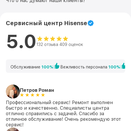
Что о нас думают наши клиенты?
Замена шлейфа матрицы 43A7GQ
от 1500₽
Hisense
Замена корпуса 43A7GQ Hisense
от 1400₽
Сервисный центр Hisense
Замена трансформаторов подсветки
от 1800₽
43A7GQ Hisense
5.0
132 отзыва 409 оценок
Обслуживание
100%
Вежливость персонала
100%
К
Петров Роман
Профессиональный сервис! Ремонт выполнен
быстро и качественно. Специалисты центра
отлично справились с задачей. Спасибо за
отличное обслуживание! Очень рекомендую этот
сервис!