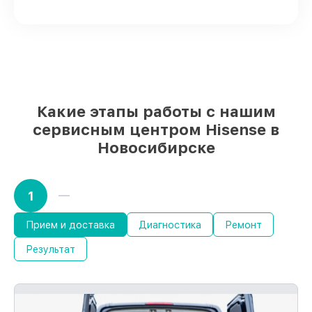
заказа
Качественные реплики и
оригинальные детали по вашему
выбору
– с учётом всех запросов
85%
работ быстро и без задержек, при
условии, что сервис начался сразу
Какие этапы работы с нашим
сервисным центром Hisense в
Новосибирске
1
Прием и доставка
Диагностика
Ремонт
Результат