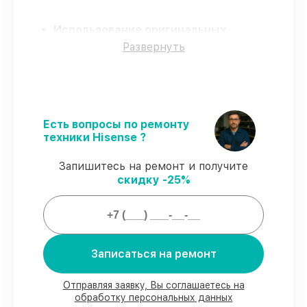
Использование оригинальных
запчастей
– только подлинные
Развернуть
комплектующие.
Квалифицированные специалисты
–
мастера проходят строгий отбор и
регулярное обучение.
Выполнение работ вовремя
–
Есть вопросы по ремонту
соблюдаем сроки починки телевизора
техники Hisense ?
43A7GQ, согласованные с клиентом.
Гарантийное обслуживание
–
Запишитесь на ремонт и получите
обслуживаем телевизоров всегда со
скидку -25%
строгим соблюдением гарантийных
обязательств.
Мы гарантируем:
Записаться на ремонт
80%
работ в вашем присутствии
90%
комплектующих для телевизоров на
Отправляя заявку, Вы соглашаетесь на
обработку персональных данных
складе или доступны для срочного